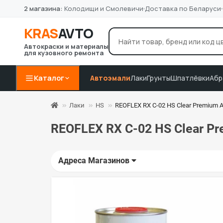
2 магазина:
Колодищи и Смолевичи
Доставка по Беларуси
KRAS
AVTO
Автокраски и материалы
для кузовного ремонта
лак Novol
грунт 4+1
P8
Например:
Каталог
Автоэмали
Лаки
Грунты
Шпатлёвки
Абр
Лаки
HS
REOFLEX RX C-02 HS Clear Premium А
REOFLEX RX C-02 HS Clear Pr
Адреса Магазинов