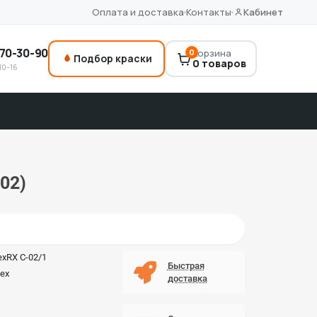
Оплата и доставка
Контакты
Кабинет
70-30-90
0
Корзина
Подбор краски
0 товаров
10–16
02)
lexRX C-02/1
Быстрая
lex
доставка