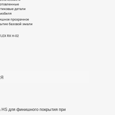
готовленные
тиковые детали
омобиля
ишное прозрачное
ытие базовой эмали
LEX RX H-02
ия
 HS для финишного покрытия при