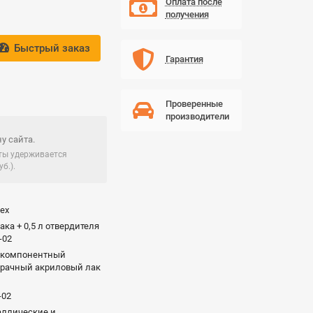
Оплата после
получения
Быстрый заказ
Гарантия
Проверенные
производители
у сайта.
чты удерживается
б.).
lex
лака + 0,5 л отвердителя
-02
хкомпонентный
зрачный акриловый лак
-02
аллические и