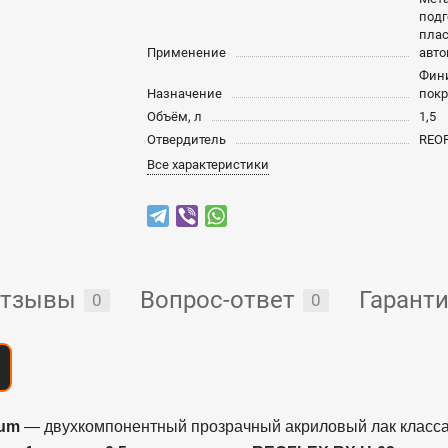
под
плас
Применение
авт
Фин
Назначение
покр
Объём, л
1,5
Отвердитель
REOF
Все характеристики
тзывы
Вопрос-ответ
Гарант
0
0
ium
— двухкомпонентный прозрачный акриловый лак класса