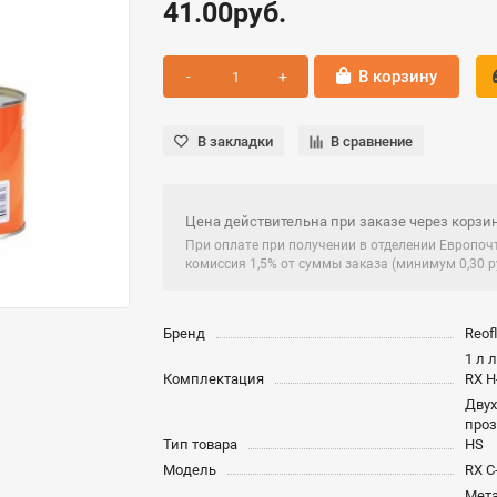
41.00руб.
В корзину
В закладки
В сравнение
Цена действительна при заказе через корзин
При оплате при получении в отделении Европо
комиссия 1,5% от суммы заказа (минимум 0,30 ру
Бренд
Reof
1 л 
Комплектация
RX H
Дву
про
Тип товара
HS
Модель
RX C
Мет