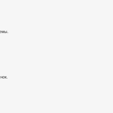
темы.
чок.