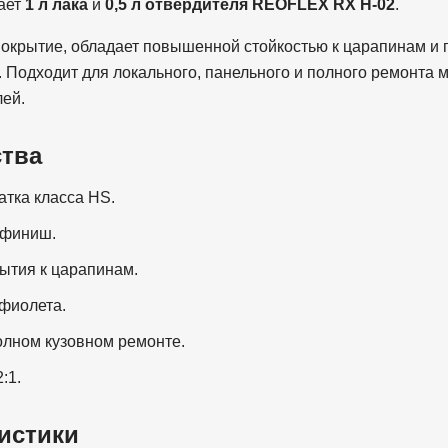
чает
1 л лака
и
0,5 л отвердителя REOFLEX RX H-02
.
окрытие, обладает повышенной стойкостью к царапинам и
. Подходит для локального, панельного и полного ремонта 
лей.
тва
атка класса HS.
 финиш.
ытия к царапинам.
афиолета.
олном кузовном ремонте.
:1.
истики