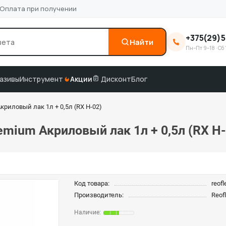
Оплата при получении
+375(29)5
Найти
Пн–Пт 9–18 · Сб 
0
3M
краска по коду
подбор по VIN
азивы
Инструмент
Акции
Дисконт
Блог
криловый лак 1л + 0,5л (RX H-02)
emium Акриловый лак 1л + 0,5л (RX H-
Код товара:
reof
Производитель:
Reof