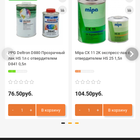
PPG Deltron D880 Прозрачный
Mipa CX 11 2K экспресс-лак с
лак HS 1л с отвердителем
отвердителем HS 25 1,5л
D841 0,5л
76.50руб.
104.50руб.
В корзину
В корзину