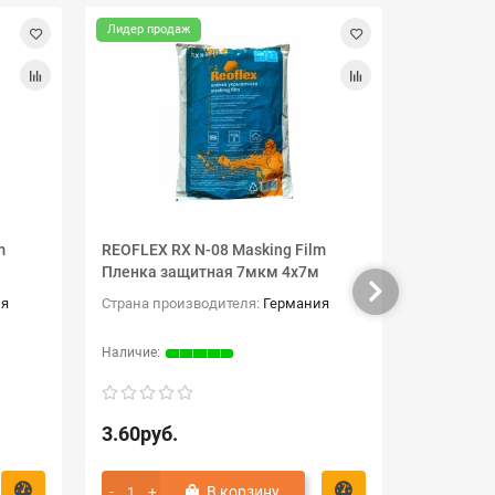
Лидер продаж
Лидер про
m
REOFLEX RX N-08 Masking Film
CETRON ф
Пленка защитная 7мкм 4х7м
с нейлон
любых ти
ия
Страна производителя:
Германия
Страна пр
3.60руб.
0.33руб
В корзину