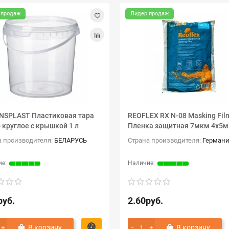
 продаж
Лидер продаж
NSPLAST Пластиковая тара
REOFLEX RX N-08 Masking Fil
 круглое с крышкой 1 л
Пленка защитная 7мкм 4х5м
а производителя:
БЕЛАРУСЬ
Страна производителя:
Герман
руб.
2.60руб.
В корзину
В корзину