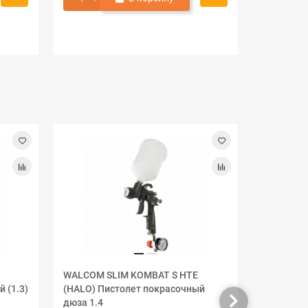
Лидер про
WALCOM SLIM KOMBAT S HTE
РУССКИЙ 
 (1.3)
(HALO) Пистолет покрасочный
сменный 
дюза 1.4
внутренн