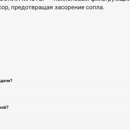
сор, предотвращая засорение сопла.
адачи?
кой?