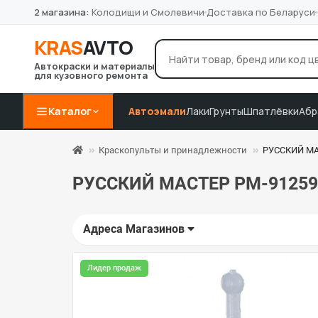
2 магазина:
Колодищи и Смолевичи
Доставка по Беларуси
KRAS
AVTO
Автокраски и материалы
для кузовного ремонта
лак Novol
грунт 4+1
P8
Например:
Каталог
Автоэмали
Лаки
Грунты
Шпатлёвки
Абр
Краскопульты и принадлежности
РУССКИЙ МАС
РУССКИЙ МАСТЕР РМ-91259 Ф
Адреса Магазинов
Лидер продаж