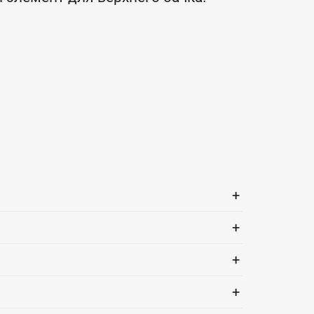
+
+
+
+