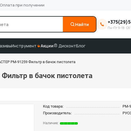
Оплата при получении
+375(29)5
Найти
Пн–Пт 9–18 · Сб 
0
3M
краска по коду
подбор по VIN
азивы
Инструмент
Акции
Дисконт
Блог
ТЕР РМ-91259 Фильтр в бачок пистолета
ильтр в бачок пистолета
Код товара:
РМ-
Производитель:
РУС