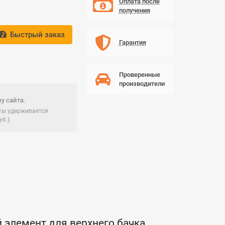
Оплата после
получения
Быстрый заказ
Гарантия
Проверенные
производители
у сайта.
чты удерживается
б.).
элемент для верхнего бачка.