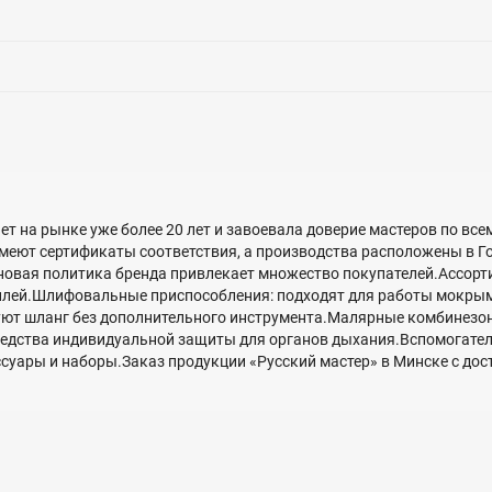
т на рынке уже более 20 лет и завоевала доверие мастеров по вс
меют сертификаты соответствия, а производства расположены в Гол
новая политика бренда привлекает множество покупателей.Ассорт
лей.Шлифовальные приспособления: подходят для работы мокрым
ют шланг без дополнительного инструмента.Малярные комбинезон
редства индивидуальной защиты для органов дыхания.Вспомогател
уары и наборы.Заказ продукции «Русский мастер» в Минске с дост