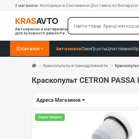
2 магазина:
Колодищи и Смолевичи
Доставка по Беларуси
KRAS
AVTO
Автокраски и материалы
для кузовного ремонта
лак Novol
грунт 4+1
P8
Например:
Каталог
Автоэмали
Лаки
Грунты
Шпатлёвки
Абр
Краскопульты и принадлежности
Краскопульт
Краскопульт CETRON PASSA L
Адреса Магазинов
Лидер продаж