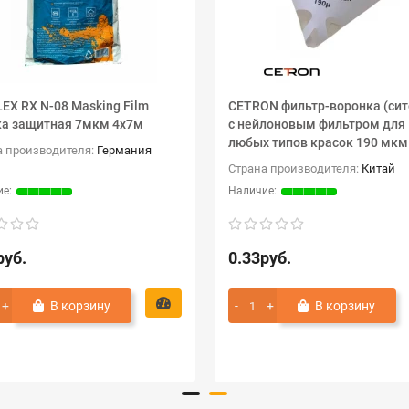
EX RX N-08 Masking Film
CETRON фильтр-воронка (сит
а защитная 7мкм 4х7м
с нейлоновым фильтром для
любых типов красок 190 мкм
а производителя:
Германия
Страна производителя:
Китай
руб.
0.33руб.
В корзину
В корзину