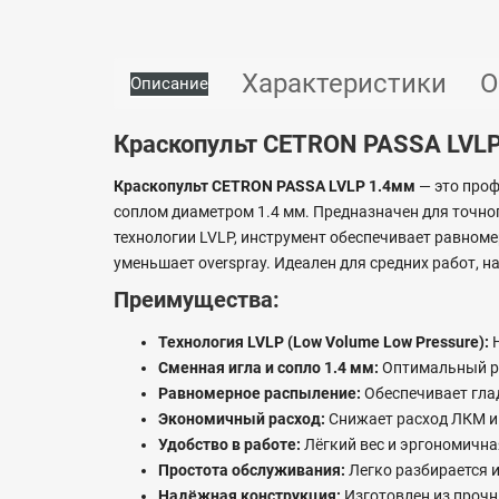
Характеристики
О
Описание
Краскопульт CETRON PASSA LVL
Краскопульт CETRON PASSA LVLP 1.4мм
— это проф
соплом диаметром 1.4 мм. Предназначен для точно
технологии LVLP, инструмент обеспечивает равноме
уменьшает overspray. Идеален для средних работ, н
Преимущества:
Технология LVLP (Low Volume Low Pressure):
Н
Сменная игла и сопло 1.4 мм:
Оптимальный ра
Равномерное распыление:
Обеспечивает глад
Экономичный расход:
Снижает расход ЛКМ и 
Удобство в работе:
Лёгкий вес и эргономична
Простота обслуживания:
Легко разбирается 
Надёжная конструкция:
Изготовлен из прочн