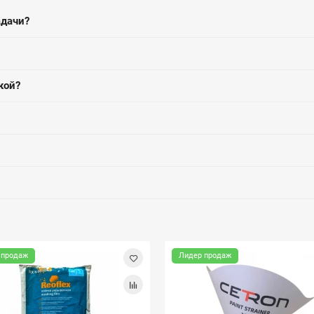
адачи?
кой?
 продаж
Лидер продаж