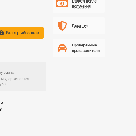
Оплата после
получения
Гарантия
Быстрый заказ
Проверенные
производители
у сайта.
чты удерживается
б.).
мм
ай