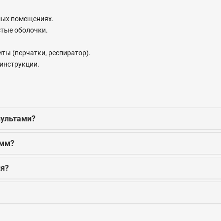
мых помещениях.
стые оболочки.
ты (перчатки, респиратор).
инструкции.
пультами?
 мм?
ия?