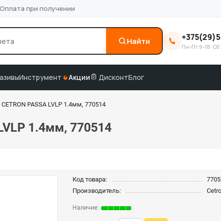
Оплата при получении
+375(29)5
Найти
Пн–Пт 9–18 · Сб 
0
3M
краска по коду
подбор по VIN
азивы
Инструмент
Акции
Дисконт
Блог
 CETRON PASSA LVLP 1.4мм, 770514
VLP 1.4мм, 770514
Код товара:
7705
Производитель:
Cetr