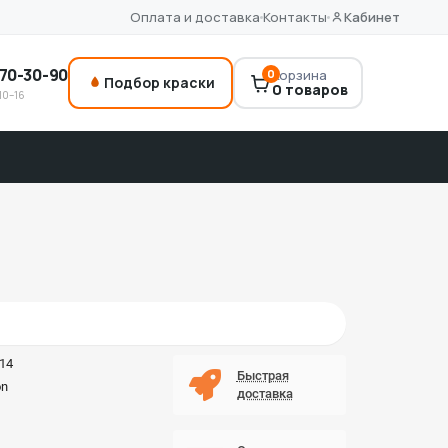
Оплата и доставка
Контакты
Кабинет
70-30-90
0
Корзина
Подбор краски
0 товаров
10–16
14
Быстрая
on
доставка