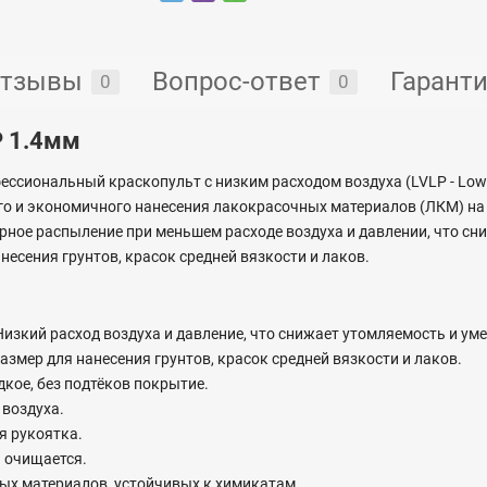
тзывы
Вопрос-ответ
Гарант
0
0
P 1.4мм
ессиональный краскопульт с низким расходом воздуха (LVLP - Low
го и экономичного нанесения лакокрасочных материалов (ЛКМ) на
рное распыление при меньшем расходе воздуха и давлении, что сн
анесения грунтов, красок средней вязкости и лаков.
изкий расход воздуха и давление, что снижает утомляемость и у
змер для нанесения грунтов, красок средней вязкости и лаков.
кое, без подтёков покрытие.
воздуха.
я рукоятка.
и очищается.
ых материалов, устойчивых к химикатам.