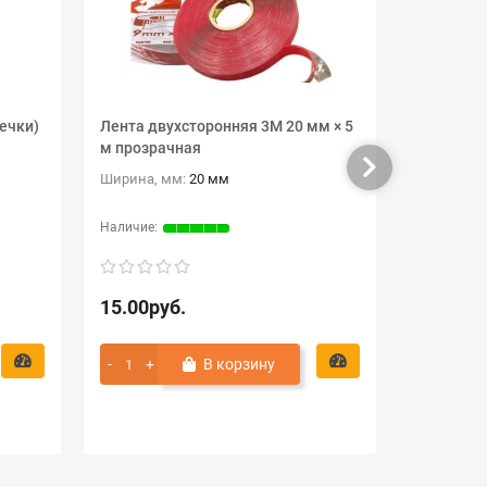
ечки)
Лента двухсторонняя 3M 20 мм × 5
Обезжири
м прозрачная
НЕФРАС-С
Ширина, мм:
20 мм
15.00руб.
24.00ру
В корзину