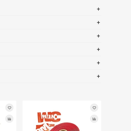
+
+
+
+
+
+
Лидер про