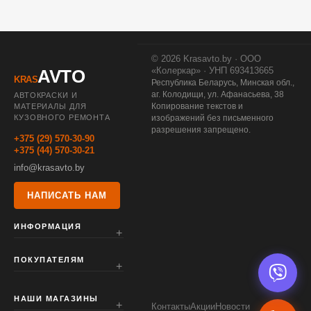
© 2026 Krasavto.by · ООО
«Колеркар» · УНП 693413665
AVTO
KRAS
Республика Беларусь, Минская обл.,
аг. Колодищи, ул. Афанасьева, 38
АВТОКРАСКИ И
Копирование текстов и
МАТЕРИАЛЫ ДЛЯ
КУЗОВНОГО РЕМОНТА
изображений без письменного
разрешения запрещено.
+375 (29) 570-30-90
+375 (44) 570-30-21
info@krasavto.by
НАПИСАТЬ НАМ
ИНФОРМАЦИЯ
ПОКУПАТЕЛЯМ
НАШИ МАГАЗИНЫ
Контакты
Акции
Новости