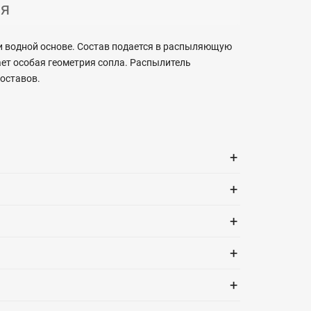
ия
и водной основе. Состав подается в распыляющую
ет особая геометрия сопла. Распылитель
оставов.
+
+
+
+
+