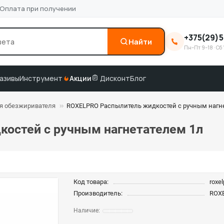
Оплата при получении
+375(29)5
Найти
Пн–Пт 9–18 · Сб 
0
3M
краска по коду
подбор по VIN
азивы
Инструмент
Акции
Дисконт
Блог
я обезжиривателя
ROXELPRO Распылитель жидкостей с ручным нагн
остей с ручным нагнетателем 1л
Код товара:
roxe
Производитель:
ROX