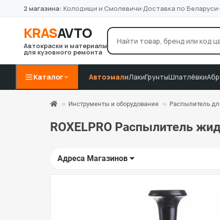
2 магазина:
Колодищи и Смолевичи
Доставка по Беларуси
KRAS
AVTO
Автокраски и материалы
для кузовного ремонта
лак Novol
грунт 4+1
P8
Например:
Каталог
Автоэмали
Лаки
Грунты
Шпатлёвки
Абр
Инструменты и оборудование
Распылитель дл
ROXELPRO Распылитель жидк
Адреса Магазинов