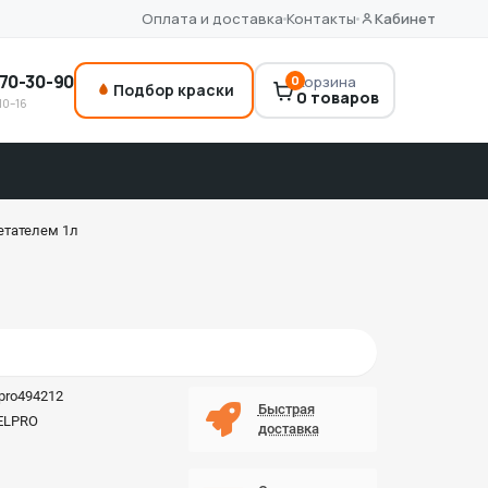
Оплата и доставка
Контакты
Кабинет
70-30-90
0
Корзина
Подбор краски
0 товаров
10–16
етателем 1л
lpro494212
Быстрая
ELPRO
доставка