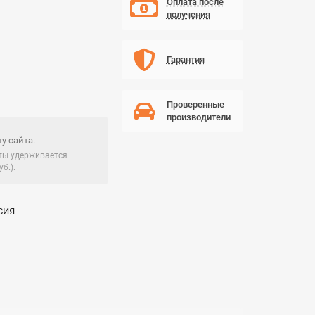
Оплата после
получения
Гарантия
Проверенные
производители
у сайта.
чты удерживается
б.).
СИЯ