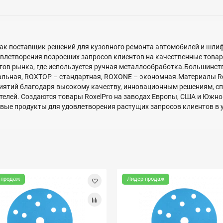
 как поставщик решений для кузовного ремонта автомобилей и шли
овлетворения возросших запросов клиентов на качественные това
нтов рынка, где используется ручная металлообработка.Большинст
альная, ROXTOP – стандартная, ROXONE – экономная.Материалы R
ятий благодаря высокому качеству, инновационным решениям, спр
елей. Создаются товары RoxelPro на заводах Европы, США и Южно
овые продукты для удовлетворения растущих запросов клиентов в
 продаж
Лидер продаж