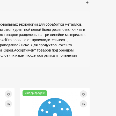
+
фовальных технологий для обработки металлов.
ры с конкурентной ценой было решено включить в
во товаров разделены на три линейки материалов
oxelPro повышают производительность,
аведливой цене. Для продуктов RoxelPro
й Кореи.Ассортимент товаров под брендом
 условиях изменяющегося рынка и появления
Лидер продаж
Лидер про