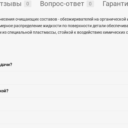
тзывы
Вопрос-ответ
Гарант
0
0
несения очищающих составов - обезжиривателей на органической 
мерное распределение жидкости по поверхности детали обеспечива
 из специальной пластмассы, стойкой к воздействию химических с
адачи?
кой?