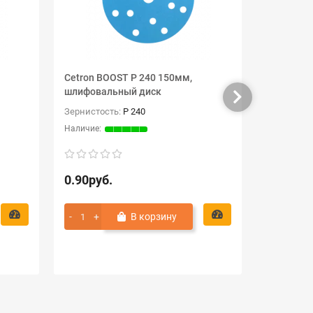
Cetron BOOST P 240 150мм,
Cetron BO
шлифовальный диск
шлифовал
Зернистость:
P 240
Зернистос
0.90руб.
0.90руб
В корзину