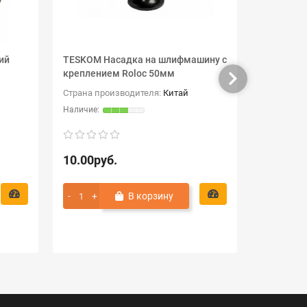
ий
TESKOM Насадка на шлифмашину с
Прокладк
креплением Roloc 50мм
мягкая
Страна производителя:
Китай
10.00руб.
11.70ру
В корзину