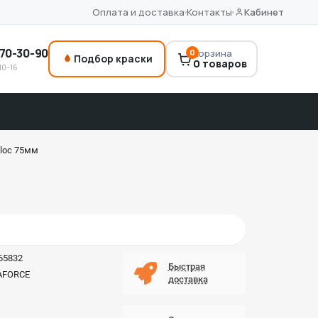
Оплата и доставка
Контакты
Кабинет
70-30-90
0
Корзина
Подбор краски
0 товаров
10–16
loc 75мм
65832
Быстрая
AFORCE
доставка