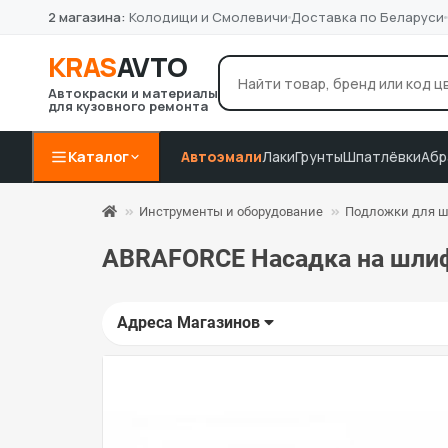
2 магазина:
Колодищи и Смолевичи
Доставка по Беларуси
KRAS
AVTO
Автокраски и материалы
для кузовного ремонта
лак Novol
грунт 4+1
P8
Например:
Каталог
Автоэмали
Лаки
Грунты
Шпатлёвки
Абр
Инструменты и оборудование
Подложки для 
ABRAFORCE Насадка на шлиф
Адреса Магазинов