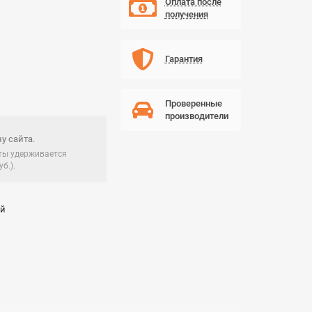
Оплата после
получения
Гарантия
Проверенные
производители
у сайта.
чты удерживается
б.).
ай