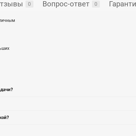
тзывы
Вопрос-ответ
Гарант
0
0
зличным
льших
адачи?
кой?