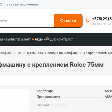
Оплата при получении
+375(29)5
Найти
Пн–Пт 9–18 · Сб 
0
3M
краска по коду
подбор по VIN
азивы
Инструмент
Акции
Дисконт
Блог
шлифмашинки
ABRAFORCE Насадка на шлифмашину с креплением Ro
машину с креплением Roloc 75мм
Код товара:
AM1
Производитель:
ABR