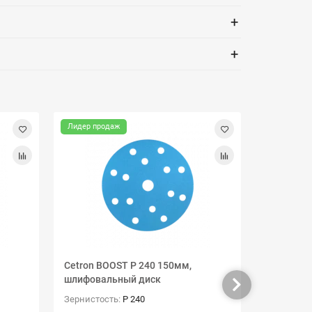
+
+
Лидер продаж
Лидер про
Cetron BOOST P 240 150мм,
Cetron BO
шлифовальный диск
шлифовал
Зернистость:
P 240
Зернистос