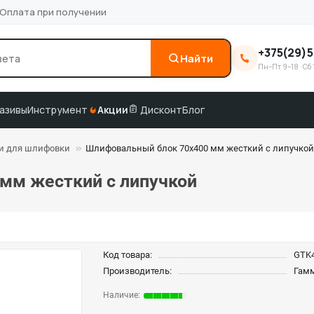
Оплата при получении
+375(29)5
Найти
Пн–Пт 9–18 · Сб 
0
3M
краска по коду
подбор по VIN
азивы
Инструмент
Акции
Дисконт
Блог
ки для шлифовки
Шлифовальный блок 70х400 мм жесткий с липучкой
мм жесткий с липучкой
Код товара:
GTK
Производитель:
Гам