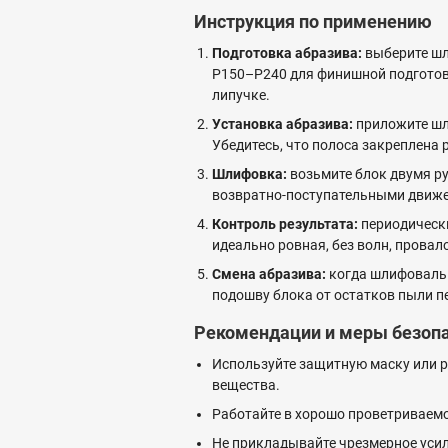
Инструкция по применению
Подготовка абразива:
выберите шл
P150–P240 для финишной подготовки
липучке.
Установка абразива:
приложите шл
Убедитесь, что полоса закреплена 
Шлифовка:
возьмите блок двумя р
возвратно-поступательными движен
Контроль результата:
периодически
идеально ровная, без волн, провал
Смена абразива:
когда шлифовальна
подошву блока от остатков пыли п
Рекомендации и меры безоп
Используйте защитную маску или р
вещества.
Работайте в хорошо проветриваем
Не прикладывайте чрезмерное уси