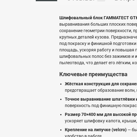
Шлифовальный блок ГАММАТЕСТ GTK4
выравнивания больших плоских повер
сохранение геометрии поверхности, п
крупных деталей кузова. Предназнач
под покраску и финишной подготовки
площадь, ускоряя работу и повышая п
шлифовальных полос без зажимов и и
пылеотвода, что делает его лёгким, 
Ключевые преимущества
Жёсткая конструкция для сохране
предотвращает образование волн, 
Точное выравнивание шпатлёвки и
поверхность под финишную покраск
Размер 70×400 мм для высокой п
ускоряет шлифовку капота, крыши,
Крепление на липучке (velcro)
— бы
удобство в работе.