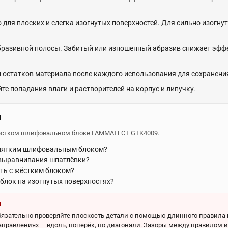
 для плоских и слегка изогнутых поверхностей. Для сильно изогну
абразивной полосы. Забитый или изношенный абразив снижает эфф
 остатков материала после каждого использования для сохранени
йте попадания влаги и растворителей на корпус и липучку.
ы
жёстком шлифовальном блоке ГАММАТЕСТ GTK4009.
 мягким шлифовальным блоком?
 выравнивания шпатлёвки?
ть с жёстким блоком?
блок на изогнутых поверхностях?
и
язательно проверяйте плоскость детали с помощью длинного правила и
аправлениях — вдоль, поперёк, по диагонали. Зазоры между правилом