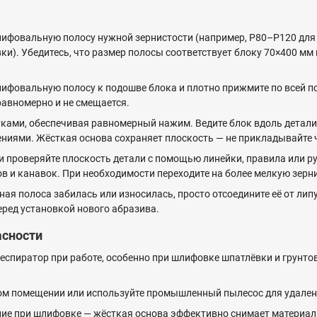
ифовальную полосу нужной зернистости (например, P80–P120 для
). Убедитесь, что размер полосы соответствует блоку 70×400 мм 
ифовальную полосу к подошве блока и плотно прижмите по всей п
равномерно и не смещается.
уками, обеспечивая равномерный нажим. Ведите блок вдоль дета
иями. Жёсткая основа сохраняет плоскость — не прикладывайте 
 проверяйте плоскость детали с помощью линейки, правила или рук
ов и канавок. При необходимости переходите на более мелкую зерн
я полоса забилась или износилась, просто отсоедините её от липу
еред установкой нового абразива.
асности
еспиратор при работе, особенно при шлифовке шпатлёвки и грунт
ом помещении или используйте промышленный пылесос для удален
лие при шлифовке — жёсткая основа эффективно снимает материал