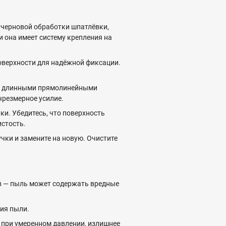
 черновой обработки шпатлёвки,
и она имеет систему крепления на
оверхности для надёжной фиксации.
ли длинными прямолинейными
чрезмерное усилие.
и. Убедитесь, что поверхность
истость.
чки и замените на новую. Очистите
ов — пыль может содержать вредные
ия пыли.
 при умеренном давлении, излишнее