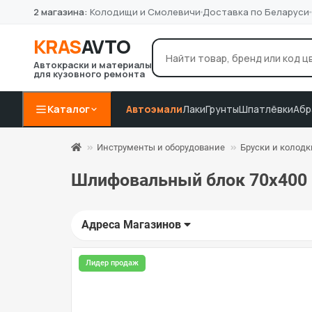
2 магазина:
Колодищи и Смолевичи
Доставка по Беларуси
KRAS
AVTO
Автокраски и материалы
для кузовного ремонта
лак Novol
грунт 4+1
P8
Например:
Каталог
Автоэмали
Лаки
Грунты
Шпатлёвки
Абр
Инструменты и оборудование
Бруски и колод
Шлифовальный блок 70х400 
Адреса Магазинов
Лидер продаж