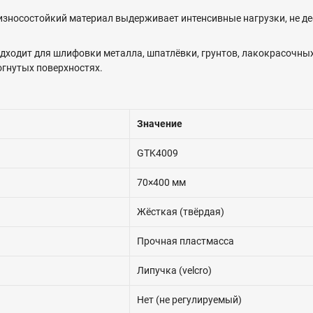
износостойкий материал выдерживает интенсивные нагрузки, не де
дходит для шлифовки металла, шпатлёвки, грунтов, лакокрасочных
огнутых поверхностях.
Значение
GTK4009
70×400 мм
Жёсткая (твёрдая)
Прочная пластмасса
Липучка (velcro)
Нет (не регулируемый)