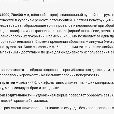
009, 70×400 мм, жёсткий
— профессиональный ручной инструмен
хностей в кузовном ремонте автомобилей. Жёсткая конструкция и
редотвращает образование волн, провалов и неровностей при обраб
ен для шлифовки и выравнивания полиэфирной шпатлёвки, ремонтн
 лакокрасочных покрытий. Размер 70×400 мм позволяет за один п
роизводительность. Система крепления абразива — липучка (velcr
нструментов. Блок совместим с абразивными материалами любых 
компактным и доступным по цене для ежедневного использования в 
ния плоскости
— твёрдая подошва не прогибается под давлением, с
провалов и неровностей на больших плоских поверхностях.
 грунтов
— жёсткий блок эффективно снимает излишки материала,
у, минимизирует брак и переделки.
роизводительности
— удлинённая форма позволяет обрабатывать б
 дверей, крышки багажника.
страя смена шлифовальных полос за секунды без использования 