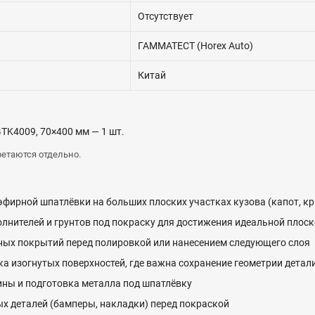
Отсутствует
ГАММАТЕСТ (Horex Auto)
Китай
K4009, 70×400 мм — 1 шт.
етаются отдельно.
ирной шпатлёвки на больших плоских участках кузова (капот, к
нителей и грунтов под покраску для достижения идеальной плоск
ых покрытий перед полировкой или нанесением следующего слоя
ка изогнутых поверхностей, где важна сохранение геометрии детал
ины и подготовка металла под шпатлёвку
х деталей (бамперы, накладки) перед покраской