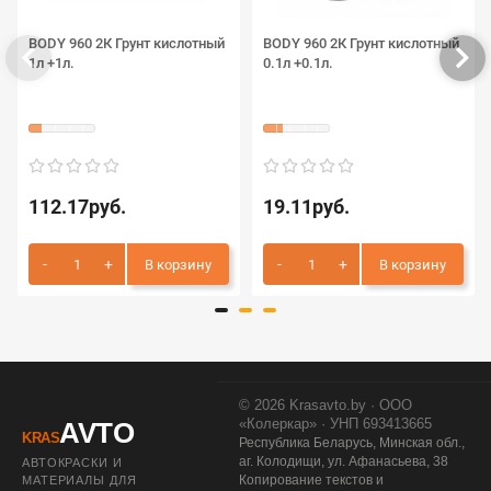
BODY 960 2К Грунт кислотный
BODY 960 2К Грунт кислотный
1л +1л.
0.1л +0.1л.
112.17руб.
19.11руб.
В корзину
В корзину
© 2026 Krasavto.by · ООО
«Колеркар» · УНП 693413665
AVTO
KRAS
Республика Беларусь, Минская обл.,
аг. Колодищи, ул. Афанасьева, 38
АВТОКРАСКИ И
Копирование текстов и
МАТЕРИАЛЫ ДЛЯ