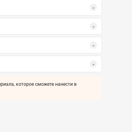
⌄
⌄
⌄
⌄
риала, которое сможете нанести в