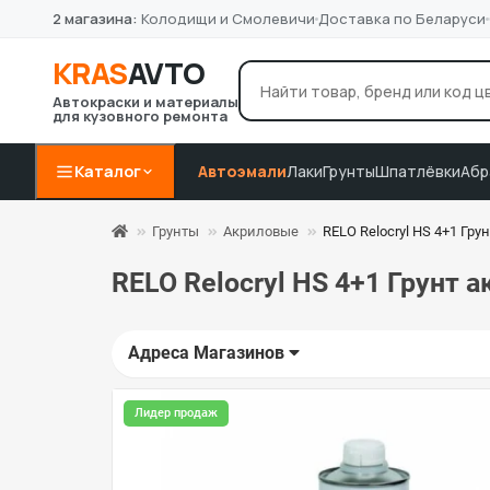
2 магазина:
Колодищи и Смолевичи
Доставка по Беларуси
KRAS
AVTO
Автокраски и материалы
для кузовного ремонта
лак Novol
грунт 4+1
P8
Например:
Каталог
Автоэмали
Лаки
Грунты
Шпатлёвки
Абр
Грунты
Акриловые
RELO Relocryl HS 4+1 Гру
RELO Relocryl HS 4+1 Грунт 
Адреса Магазинов
Лидер продаж