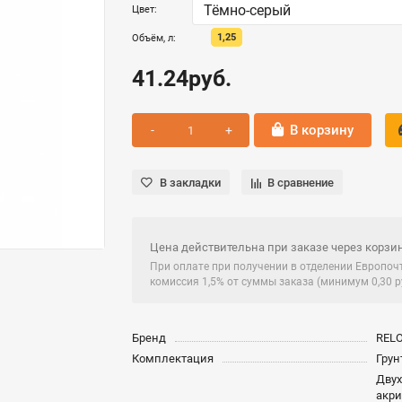
Цвет:
1,25
Объём, л:
41.24руб.
В корзину
В закладки
В сравнение
Цена действительна при заказе через корзин
При оплате при получении в отделении Европо
комиссия 1,5% от суммы заказа (минимум 0,30 ру
Бренд
REL
Комплектация
Грун
Дву
акри