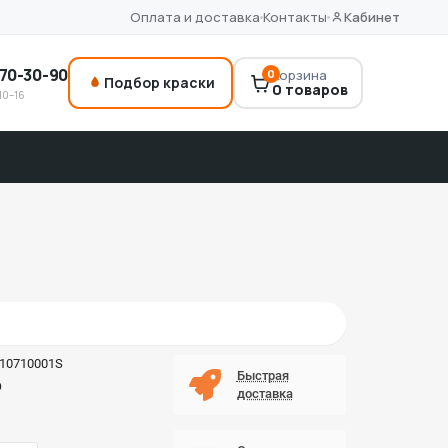
Оплата и доставка
Контакты
Кабинет
70-30-90
0
Корзина
Подбор краски
0 товаров
10–16
810710001S
Быстрая
O
доставка