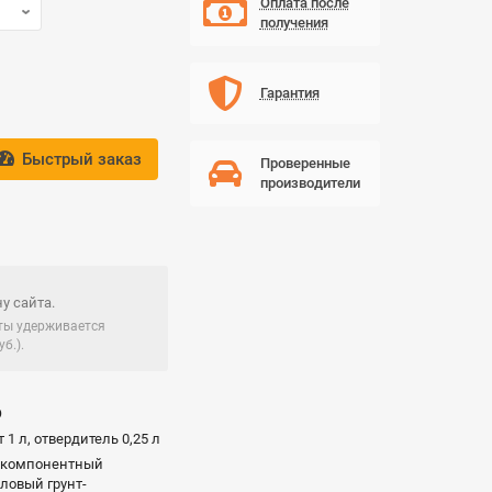
Оплата после
получения
Гарантия
Быстрый заказ
Проверенные
производители
у сайта.
чты удерживается
б.).
O
т 1 л, отвердитель 0,25 л
хкомпонентный
ловый грунт-