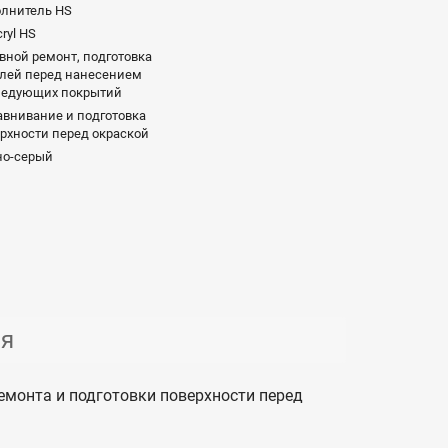
олнитель HS
cryl HS
вной ремонт, подготовка
лей перед нанесением
ледующих покрытий
внивание и подготовка
рхности перед окраской
но-серый
ия
ремонта и подготовки поверхности перед