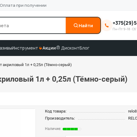
Оплата при получении
+375(29)5
Найти
Пн–Пт 9–18 · Сб 
0
3M
краска по коду
подбор по VIN
азивы
Инструмент
Акции
Дисконт
Блог
нт акриловый 1л + 0,25л (Тёмно-серый)
акриловый 1л + 0,25л (Тёмно-серый)
Код товара:
relo
Производитель:
REL