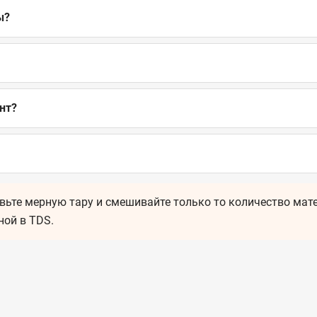
ы?
нт?
вьте мерную тару и смешивайте только то количество мате
ной в TDS.