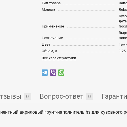
Тип товара
нап
Модель
Relo
Кузо
дета
Применение
пос
Выра
Назначение
пове
Цвет
Тём
Объём, л
1,25
Все характеристики
тзывы
Вопрос-ответ
Гарант
0
0
понентный акриловый грунт-наполнитель hs для кузовного 