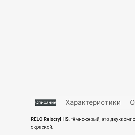
Характеристики
О
Описание
RELO Relocryl HS
, тёмно-серый, это двухком
окраской.