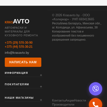
© 2026 Krasavto.by · ООО
«Колеркар» · УНП 693413665
AVTO
KRAS
Республика Беларусь, Минская обл.,
аг. Колодищи, ул. Афанасьева, 38
АВТОКРАСКИ И
Копирование текстов и
МАТЕРИАЛЫ ДЛЯ
КУЗОВНОГО РЕМОНТА
изображений без письменного
разрешения запрещено.
+375 (29) 570-30-90
+375 (44) 570-30-21
info@krasavto.by
НАПИСАТЬ НАМ
ИНФОРМАЦИЯ
ПОКУПАТЕЛЯМ
НАШИ МАГАЗИНЫ
Контакты
Акции
Новости
Производители