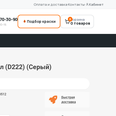
Оплата и доставка
Контакты
Кабинет
70-30-90
0
Корзина
Подбор краски
0 товаров
10–16
л (D222) (Серый)
0512
Быстрая
доставка