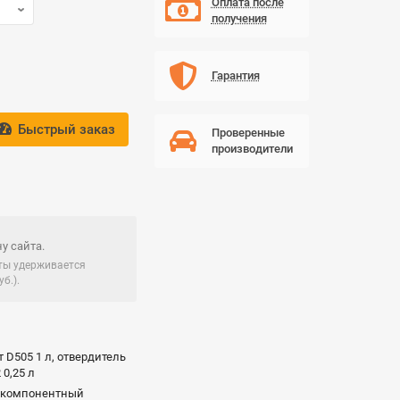
Оплата после
получения
Гарантия
Быстрый заказ
Проверенные
производители
у сайта.
чты удерживается
б.).
т D505 1 л, отвердитель
 0,25 л
хкомпонентный