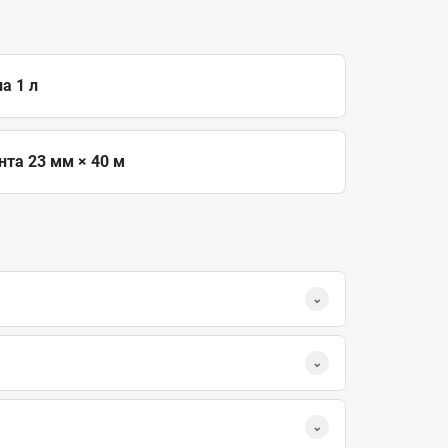
а 1 л
та 23 мм × 40 м
⌄
⌄
⌄