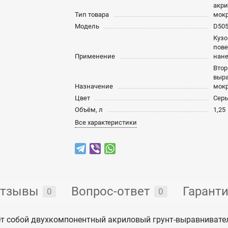
акри
Тип товара
мок
Модель
D50
Кузо
пове
Применение
нан
Втор
выра
Назначение
мок
Цвет
Сер
Объём, л
1,25
Все характеристики
тзывы
Вопрос-ответ
Гарант
0
0
ет собой двухкомпонентный акриловый грунт-выравнивател