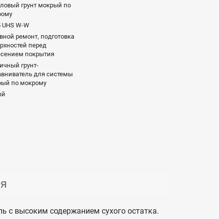
ловый грунт мокрый по
рому
5 UHS W-W
вной ремонт, подготовка
рхностей перед
есением покрытия
ичный грунт-
вниватель для системы
рый по мокрому
ый
ия
ь с высоким содержанием сухого остатка.