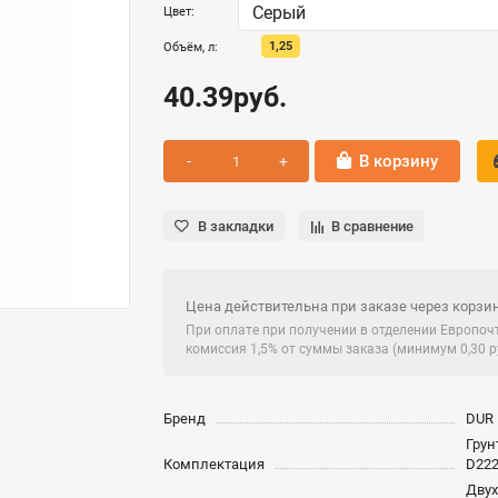
Цвет:
1,25
Объём, л:
40.39руб.
В корзину
В закладки
В сравнение
Цена действительна при заказе через корзин
При оплате при получении в отделении Европо
комиссия 1,5% от суммы заказа (минимум 0,30 ру
Бренд
DUR
Грун
Комплектация
D222
Дву