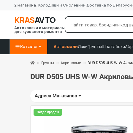
2 магазина:
Колодищи и Смолевичи
Доставка по Беларуси
KRAS
AVTO
Автокраски и материалы
для кузовного ремонта
лак Novol
грунт 4+1
P8
Например:
Каталог
Автоэмали
Лаки
Грунты
Шпатлёвки
Абр
Грунты
Акриловые
DUR D505 UHS W-W Акрил
DUR D505 UHS W-W Акриловый
Адреса Магазинов
Лидер продаж