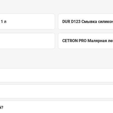
1 л
DUR D123 Смывка силикон
CETRON PRO Малярная лен
й?