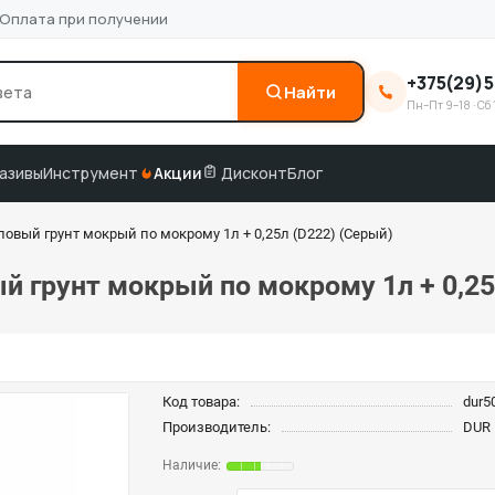
Оплата при получении
+375(29)5
Найти
Пн–Пт 9–18 · Сб 
0
3M
краска по коду
подбор по VIN
азивы
Инструмент
Акции
Дисконт
Блог
овый грунт мокрый по мокрому 1л + 0,25л (D222) (Серый)
 грунт мокрый по мокрому 1л + 0,25
Код товара:
dur5
Производитель:
DUR