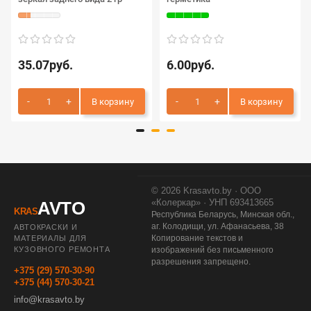
35.07руб.
6.00руб.
В корзину
В корзину
© 2026 Krasavto.by · ООО
«Колеркар» · УНП 693413665
AVTO
KRAS
Республика Беларусь, Минская обл.,
аг. Колодищи, ул. Афанасьева, 38
АВТОКРАСКИ И
Копирование текстов и
МАТЕРИАЛЫ ДЛЯ
КУЗОВНОГО РЕМОНТА
изображений без письменного
разрешения запрещено.
+375 (29) 570-30-90
+375 (44) 570-30-21
info@krasavto.by