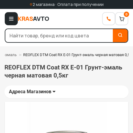
2 магазина · Оплата при получении
0
KRAS
AVTO
унт-эмаль
REOFLEX DTM Сoat RX E-01 Грунт-эмаль черная матовая 0,5к
REOFLEX DTM Сoat RX E-01 Грунт-эмаль
черная матовая 0,5кг
Адреса Магазинов