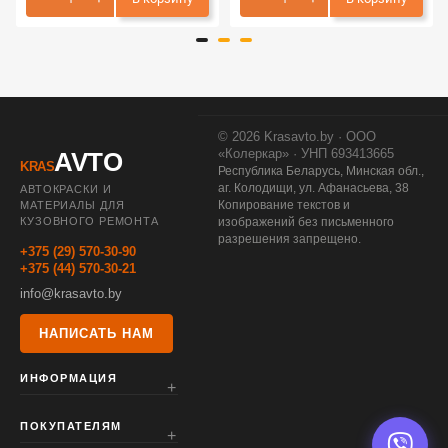
© 2026 Krasavto.by · ООО
«Колеркар» · УНП 693413665
AVTO
KRAS
Республика Беларусь, Минская обл.,
аг. Колодищи, ул. Афанасьева, 38
АВТОКРАСКИ И
Копирование текстов и
МАТЕРИАЛЫ ДЛЯ
КУЗОВНОГО РЕМОНТА
изображений без письменного
разрешения запрещено.
+375 (29) 570-30-90
+375 (44) 570-30-21
info@krasavto.by
НАПИСАТЬ НАМ
ИНФОРМАЦИЯ
ПОКУПАТЕЛЯМ