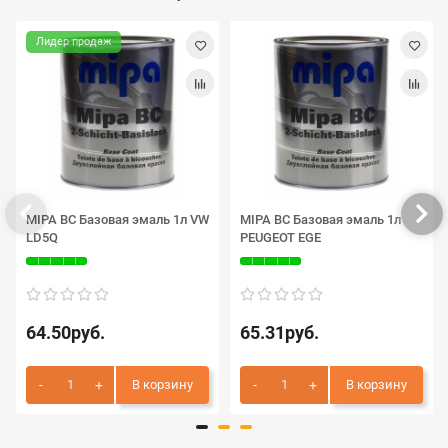
Лидер продаж
MIPA BC Базовая эмаль 1л VW
MIPA BC Базовая эмаль 1л
LD5Q
PEUGEOT EGE
64.50руб.
65.31руб.
В корзину
В корзину