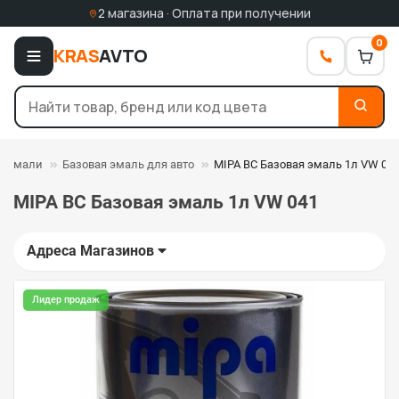
2 магазина · Оплата при получении
0
KRAS
AVTO
тоэмали
Базовая эмаль для авто
MIPA BC Базовая эмаль 1л VW 04
MIPA BC Базовая эмаль 1л VW 041
Адреса Магазинов
Лидер продаж