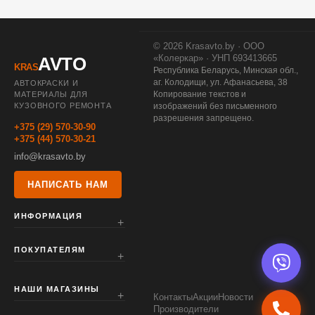
© 2026 Krasavto.by · ООО
«Колеркар» · УНП 693413665
AVTO
KRAS
Республика Беларусь, Минская обл.,
аг. Колодищи, ул. Афанасьева, 38
АВТОКРАСКИ И
Копирование текстов и
МАТЕРИАЛЫ ДЛЯ
КУЗОВНОГО РЕМОНТА
изображений без письменного
разрешения запрещено.
+375 (29) 570-30-90
+375 (44) 570-30-21
info@krasavto.by
НАПИСАТЬ НАМ
ИНФОРМАЦИЯ
ПОКУПАТЕЛЯМ
НАШИ МАГАЗИНЫ
Контакты
Акции
Новости
Производители