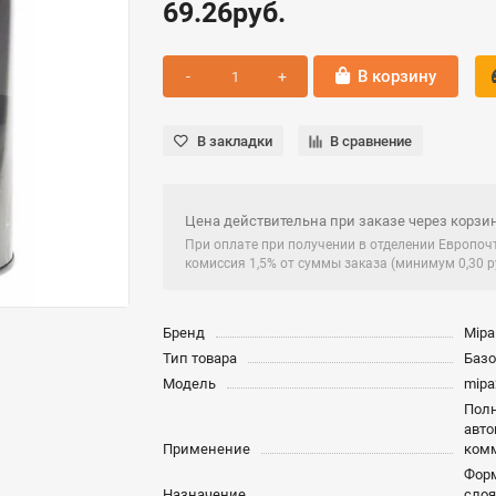
69.26руб.
В корзину
В закладки
В сравнение
Цена действительна при заказе через корзин
При оплате при получении в отделении Европо
комиссия 1,5% от суммы заказа (минимум 0,30 ру
Бренд
Mipa
Тип товара
Базо
Модель
mipa
Полн
авто
Применение
комм
Форм
Назначение
слоя