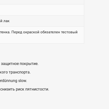
й лак
енка. Перед окраской обязателен тестовый
 защитное покрытие.
кого транспорта.
rdünnung slow.
низить риск пятнистости.