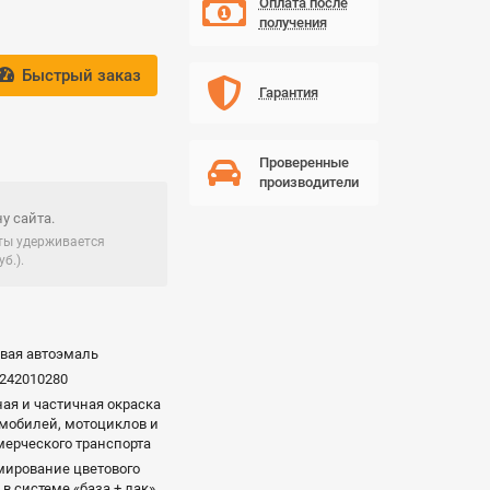
Оплата после
получения
Быстрый заказ
Гарантия
Проверенные
производители
у сайта.
чты удерживается
б.).
вая автоэмаль
242010280
ая и частичная окраска
мобилей, мотоциклов и
ерческого транспорта
ирование цветового
 в системе «база + лак»