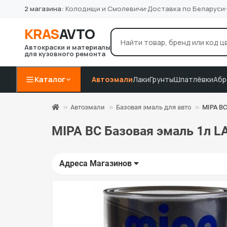
2 магазина:
Колодищи и Смолевичи
Доставка по Беларуси
KRAS
AVTO
Автокраски и материалы
для кузовного ремонта
лак Novol
грунт 4+1
P8
Например:
Каталог
Автоэмали
Лаки
Грунты
Шпатлёвки
Абр
Автоэмали
Базовая эмаль для авто
MIPA BC
MIPA BC Базовая эмаль 1л L
Адреса Магазинов