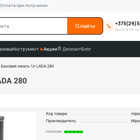
Оплата при получении
+375(29)5
Найти
Пн–Пт 9–18 · Сб 
0
3M
краска по коду
подбор по VIN
азивы
Инструмент
Акции
Дисконт
Блог
 Базовая эмаль 1л LADA 280
ADA 280
Код товара:
mipa
Производитель:
Mipa