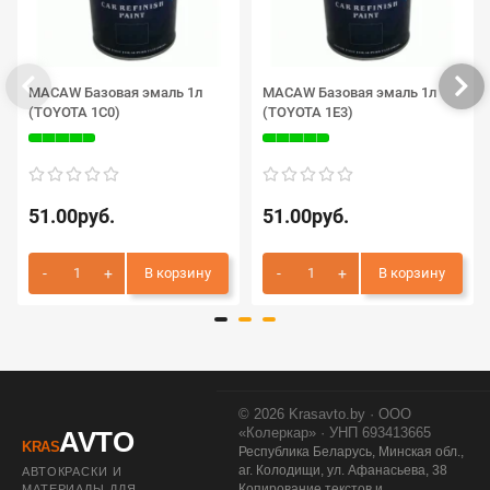
MACAW Базовая эмаль 1л
MACAW Базовая эмаль 1л
(TOYOTA 1C0)
(TOYOTA 1E3)
51.00руб.
51.00руб.
В корзину
В корзину
© 2026 Krasavto.by · ООО
«Колеркар» · УНП 693413665
AVTO
KRAS
Республика Беларусь, Минская обл.,
аг. Колодищи, ул. Афанасьева, 38
АВТОКРАСКИ И
Копирование текстов и
МАТЕРИАЛЫ ДЛЯ