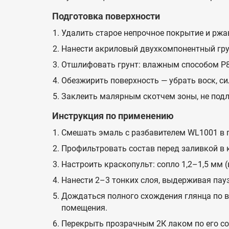
Подготовка поверхности
Удалить старое непрочное покрытие и ржа
Нанести акриловый двухкомпонентный грун
Отшлифовать грунт: влажным способом P8
Обезжирить поверхность — убрать воск, си
Заклеить малярным скотчем зоны, не под
Инструкция по применению
Смешать эмаль с разбавителем WL1001 в п
Профильтровать состав перед заливкой в 
Настроить краскопульт: сопло 1,2–1,5 мм (
Нанести 2–3 тонких слоя, выдерживая пау
Дождаться полного схождения глянца по в
помещения.
Перекрыть прозрачным 2К лаком по его со