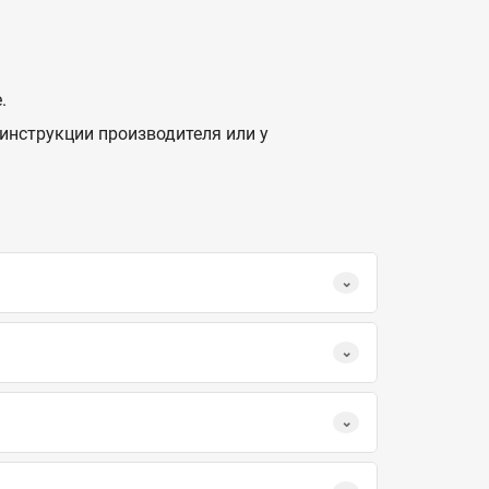
.
инструкции производителя или у
.
⌄
⌄
⌄