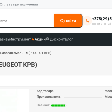
Оплата при получении
+375(29)5
Найти
Пн–Пт 9–18 · Сб 
0
3M
краска по коду
подбор по VIN
азивы
Инструмент
Акции
Дисконт
Блог
Базовая эмаль 1л (PEUGEOT KPB)
EUGEOT KPB)
Код товара:
mac
Производитель:
Mac