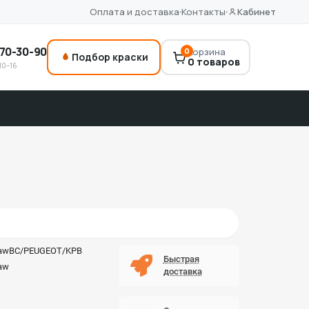
Оплата и доставка
Контакты
Кабинет
70-30-90
0
Корзина
Подбор краски
0 товаров
10–16
awBC/PEUGEOT/KPB
Быстрая
aw
доставка