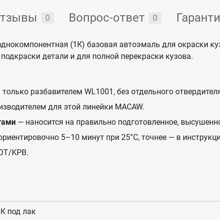
тзывы
Вопрос-ответ
Гарант
0
0
днокомпонентная (1К) базовая автоэмаль для окраски к
подкраски детали и для полной перекраски кузова.
 только разбавителем WL1001, без отдельного отвердителя
изводителем для этой линейки MACAW.
тами
— наносится на правильно подготовленное, высушенн
ориентировочно 5–10 минут при 25°C, точнее — в инструкци
OT/KPB.
К под лак