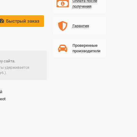
Оплата после
получения
Быстрый заказ
Гарантия
Проверенные
производители
у сайта.
чты удерживается
б.).
ай
eot