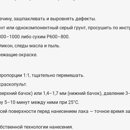
вчину, зашпаклевать и выровнять дефекты.
т или однокомпонентный серый грунт, просушить по инстр
00–1000 либо сухим P600–800.
ликон, следы масла и пыль.
лежащие окраске.
ропорции 1:1, тщательно перемешать.
краскопульт.
верхний бачок) или 1,4–1,7 мм (нижний бачок), давление 3–
зу 5–10 минут между ними при 25°C.
сей поверхности перед нанесением лака — точное время з
бственной технологии нанесения.