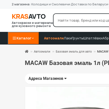
2 магазина:
Колодищи и Смолевичи
Доставка по Беларуси
KRAS
AVTO
Автокраски и материалы
для кузовного ремонта
лак Novol
грунт 4+1
P8
Например:
Каталог
Автоэмали
Лаки
Грунты
Шпатлёвки
Абр
Автоэмали
Базовая эмаль для авто
MACAW 
MACAW Базовая эмаль 1л (P
Адреса Магазинов