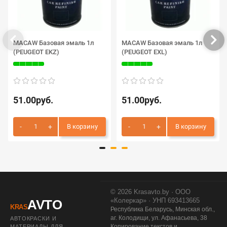
MACAW Базовая эмаль 1л
MACAW Базовая эмаль 1л
(PEUGEOT EKZ)
(PEUGEOT EXL)
51.00руб.
51.00руб.
В корзину
В корзину
© 2026 Krasavto.by · ООО
«Колеркар» · УНП 693413665
AVTO
KRAS
Республика Беларусь, Минская обл.,
аг. Колодищи, ул. Афанасьева, 38
АВТОКРАСКИ И
Копирование текстов и
МАТЕРИАЛЫ ДЛЯ