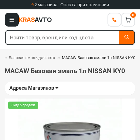
2 магазина · Оплата при получении
0
KRAS
AVTO
и
Базовая эмаль для авто
MACAW Базовая эмаль 1л NISSAN KY0
MACAW Базовая эмаль 1л NISSAN KY0
Адреса Магазинов
Лидер продаж