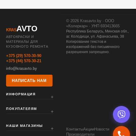
© 2026 Krasavto.by · ООО
«Колеркар» · УНП 693413665
AVTO
KRAS
Республика Беларусь, Минская обл.,
аг. Колодищи, ул. Афанасьева, 38
АВТОКРАСКИ И
Копирование текстов и
МАТЕРИАЛЫ ДЛЯ
КУЗОВНОГО РЕМОНТА
изображений без письменного
разрешения запрещено.
+375 (29) 570-30-90
+375 (44) 570-30-21
info@krasavto.by
НАПИСАТЬ НАМ
ИНФОРМАЦИЯ
ПОКУПАТЕЛЯМ
НАШИ МАГАЗИНЫ
Контакты
Акции
Новости
Производители