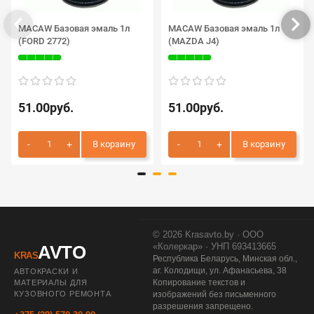
MACAW Базовая эмаль 1л
MACAW Базовая эмаль 1л
(FORD 2772)
(MAZDA J4)
51.00руб.
51.00руб.
В корзину
В корзину
© 2026 Krasavto.by · ООО
«Колеркар» · УНП 693413665
AVTO
KRAS
Республика Беларусь, Минская обл.,
аг. Колодищи, ул. Афанасьева, 38
АВТОКРАСКИ И
Копирование текстов и
МАТЕРИАЛЫ ДЛЯ
КУЗОВНОГО РЕМОНТА
изображений без письменного
разрешения запрещено.