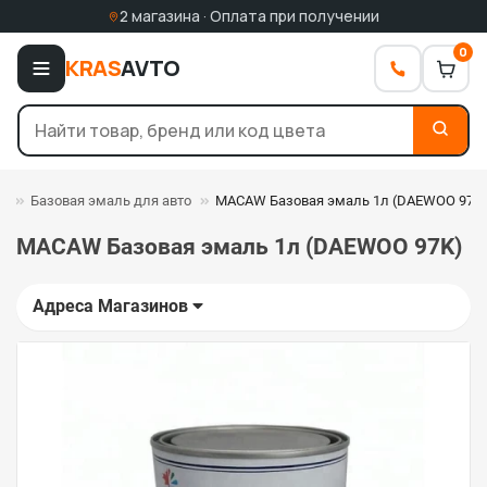
2 магазина · Оплата при получении
0
KRAS
AVTO
и
Базовая эмаль для авто
MACAW Базовая эмаль 1л (DAEWOO 97K
MACAW Базовая эмаль 1л (DAEWOO 97K)
Адреса Магазинов