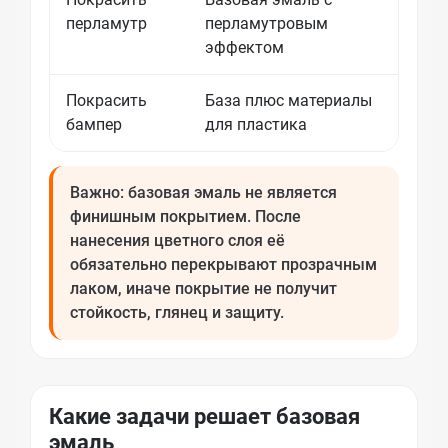
перламутр
перламутровым
укры
эффектом
Покрасить
База плюс материалы
Нуже
бампер
для пластика
обез
Важно: базовая эмаль не является
финишным покрытием. После
нанесения цветного слоя её
обязательно перекрывают прозрачным
лаком, иначе покрытие не получит
стойкость, глянец и защиту.
Какие задачи решает базовая
эмаль