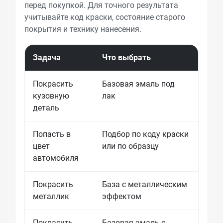
перед покупкой. Для точного результата
учитывайте код краски, состояние старого
покрытия и технику нанесения.
Задача
Что выбрать
Что 
Покрасить
Базовая эмаль под
Нуже
кузовную
лак
раст
деталь
подг
Попасть в
Подбор по коду краски
Стар
цвет
или по образцу
жела
автомобиля
Покрасить
База с металлическим
Важн
металлик
эффектом
нане
Покрасить
Базовая эмаль с
Отте