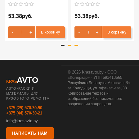
53.38руб.
53.38руб.
В корзину
В корзину
© 2026 Krasavto.by · ООО
«Колеркар» · УНП 693413665
AVTO
KRAS
Республика Беларусь, Минская обл.,
аг. Колодищи, ул. Афанасьева, 38
АВТОКРАСКИ И
Копирование текстов и
МАТЕРИАЛЫ ДЛЯ
КУЗОВНОГО РЕМОНТА
изображений без письменного
разрешения запрещено.
+375 (29) 570-30-90
+375 (44) 570-30-21
info@krasavto.by
НАПИСАТЬ НАМ