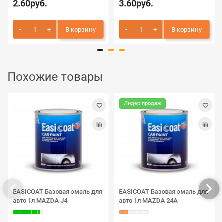
2.60руб.
3.60руб.
В корзину
В корзину
Похожие товары
Лидер продаж
EASICOAT Базовая эмаль для
EASICOAT Базовая эмаль для
авто 1л MAZDA J4
авто 1л MAZDA 24A