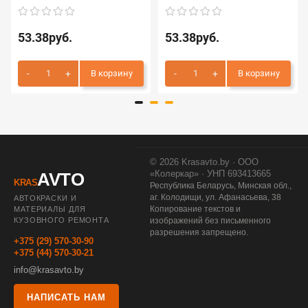
53.38руб.
53.38руб.
В корзину
В корзину
© 2026 Krasavto.by · ООО
«Колеркар» · УНП 693413665
AVTO
KRAS
Республика Беларусь, Минская обл.,
аг. Колодищи, ул. Афанасьева, 38
АВТОКРАСКИ И
Копирование текстов и
МАТЕРИАЛЫ ДЛЯ
КУЗОВНОГО РЕМОНТА
изображений без письменного
разрешения запрещено.
+375 (29) 570-30-90
+375 (44) 570-30-21
info@krasavto.by
НАПИСАТЬ НАМ