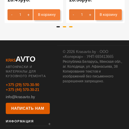
В корзину
В корзину
© 2026 Krasavto.by · ООО
«Колеркар» · УНП 693413665
AVTO
KRAS
Республика Беларусь, Минская обл.,
аг. Колодищи, ул. Афанасьева, 38
АВТОКРАСКИ И
Копирование текстов и
МАТЕРИАЛЫ ДЛЯ
КУЗОВНОГО РЕМОНТА
изображений без письменного
разрешения запрещено.
+375 (29) 570-30-90
+375 (44) 570-30-21
info@krasavto.by
НАПИСАТЬ НАМ
ИНФОРМАЦИЯ