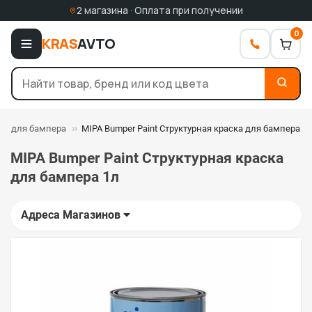
2 магазина · Оплата при получении
0
KRAS
AVTO
ка для бампера
MIPA Bumper Paint Структурная краска для бампера 1
MIPA Bumper Paint Структурная краска
для бампера 1л
Адреса Магазинов