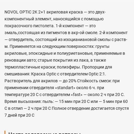
NOVOL OPTIC 2K 2+1 акриловая краска — это двух-
компонентный элемент, наносящийся с помощью
покрасочного пистолета. 1-й компонент — это
эмаль,состоящая из пигментов в акр-ой смоле. 2-й компонент
— отвердитель, состоящий из изоцианиановой смолы с раств-
м. Применяется на следующим поверхностях: грунты
акриловые, эпоксидные и полиуриетановые, применяемые в
реновации авто; старые покрытия из лака, а также
термопластичные краски; полиэфиры. Пропорции для
смешивания: Краска Optic с отвердителем Optic 2:1.
Растворитель для акрилов — до 20% Стойкость смеси: при
применении отвердителя «standart» около 6 ч. при
температуре 20 С с отвердителем «fast» — около 2 ч при 20 С.
Время высыхания: пыль: — 15 мин при 20 С или — 5 мин при 60
С в отлип — 2 ч при 20 С Полное отвердение достигается спустя
7 дней при 20 С