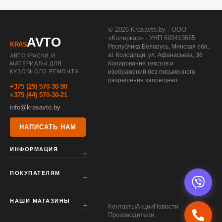
© 2026 Krasavto.by · ООО
«Колеркар» · УНП 693413665
AVTO
KRAS
Республика Беларусь, Минская обл.,
аг. Колодищи, ул. Афанасьева, 38
АВТОКРАСКИ И
Копирование текстов и
МАТЕРИАЛЫ ДЛЯ
КУЗОВНОГО РЕМОНТА
изображений без письменного
разрешения запрещено.
+375 (29) 570-30-90
+375 (44) 570-30-21
info@krasavto.by
НАПИСАТЬ НАМ
ИНФОРМАЦИЯ
ПОКУПАТЕЛЯМ
НАШИ МАГАЗИНЫ
Контакты
Акции
Новости
Производители