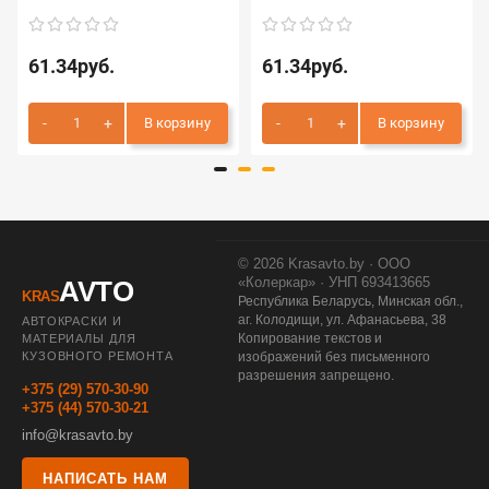
61.34руб.
61.34руб.
В корзину
В корзину
© 2026 Krasavto.by · ООО
«Колеркар» · УНП 693413665
AVTO
KRAS
Республика Беларусь, Минская обл.,
аг. Колодищи, ул. Афанасьева, 38
АВТОКРАСКИ И
Копирование текстов и
МАТЕРИАЛЫ ДЛЯ
КУЗОВНОГО РЕМОНТА
изображений без письменного
разрешения запрещено.
+375 (29) 570-30-90
+375 (44) 570-30-21
info@krasavto.by
НАПИСАТЬ НАМ