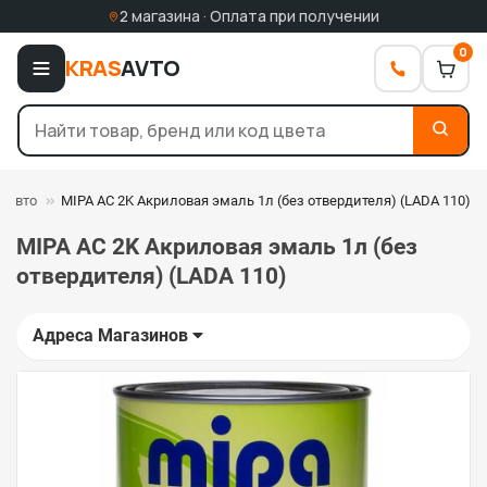
2 магазина · Оплата при получении
0
KRAS
AVTO
я авто
MIPA AC 2K Акриловая эмаль 1л (без отвердителя) (LADA 110)
MIPA AC 2K Акриловая эмаль 1л (без
отвердителя) (LADA 110)
Адреса Магазинов