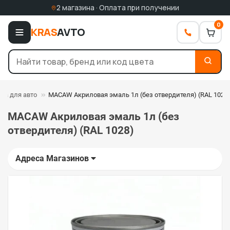
2 магазина · Оплата при получении
0
KRAS
AVTO
ка для авто
MACAW Акриловая эмаль 1л (без отвердителя) (RAL 1028
MACAW Акриловая эмаль 1л (без
отвердителя) (RAL 1028)
Адреса Магазинов