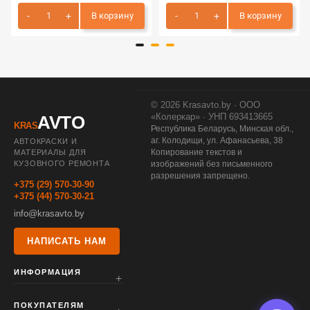
В корзину
В корзину
© 2026 Krasavto.by · ООО
«Колеркар» · УНП 693413665
AVTO
KRAS
Республика Беларусь, Минская обл.,
аг. Колодищи, ул. Афанасьева, 38
АВТОКРАСКИ И
Копирование текстов и
МАТЕРИАЛЫ ДЛЯ
КУЗОВНОГО РЕМОНТА
изображений без письменного
разрешения запрещено.
+375 (29) 570-30-90
+375 (44) 570-30-21
info@krasavto.by
НАПИСАТЬ НАМ
ИНФОРМАЦИЯ
ПОКУПАТЕЛЯМ