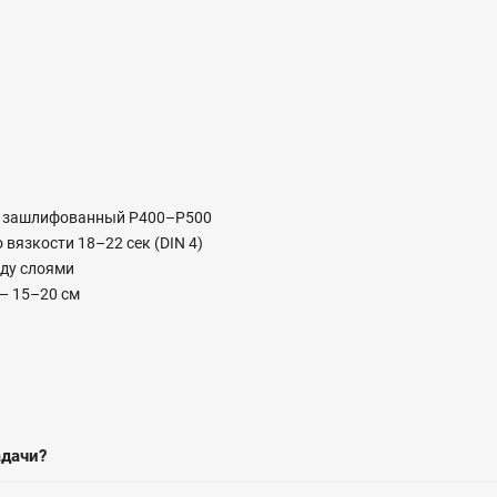
т, зашлифованный P400–P500
вязкости 18–22 сек (DIN 4)
жду слоями
 — 15–20 см
адачи?