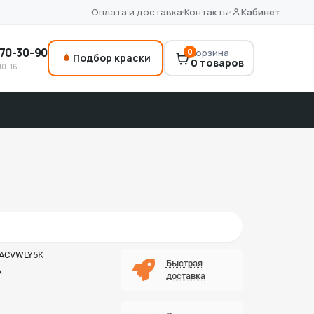
Оплата и доставка
Контакты
Кабинет
70-30-90
0
Корзина
Подбор краски
0 товаров
10–16
aACVWLY5K
Быстрая
A
доставка