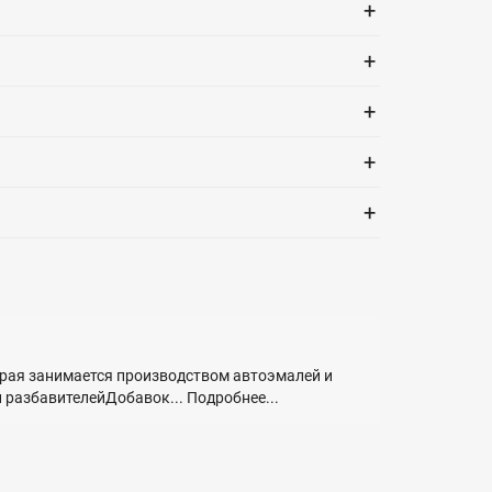
+
+
+
+
+
торая занимается производством автоэмалей и
 разбавителейДобавок...
Подробнее...