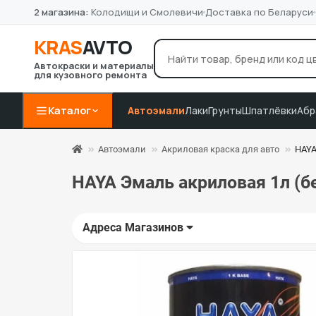
2 магазина:
Колодищи и Смолевичи
Доставка по Беларуси
KRAS
AVTO
Автокраски и материалы
для кузовного ремонта
лак Novol
грунт 4+1
P8
Например:
Каталог
Автоэмали
Лаки
Грунты
Шпатлёвки
Абр
Автоэмали
Акриловая краска для авто
HAYA
HAYA Эмаль акриловая 1л (б
Адреса Магазинов