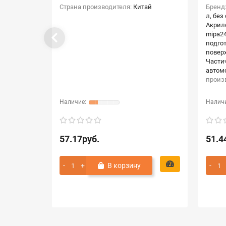
Страна производителя:
Китай
Бренд
л, без
Акрил
mipa2
подго
повер
Части
автом
произ
57.17руб.
51.4
В корзину