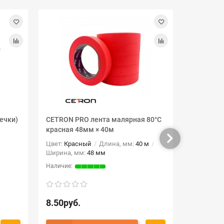
ечки)
CETRON PRO лента малярная 80°С
Лента дву
красная 48мм × 40м
м прозра
Цвет:
Красный
Длина, мм:
40 м
Ширина, 
Ширина, мм:
48 мм
8.50руб.
15.00ру