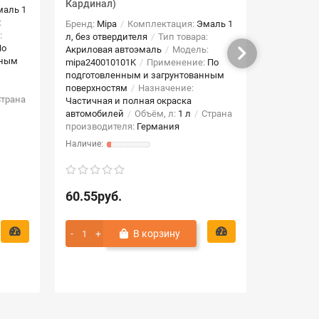
Кардинал)
маль 1
Бренд:
Mip
:
л, без отв
Бренд:
Mipa
Комплектация:
Эмаль 1
:
Акриловая
л, без отвердителя
Тип товара:
По
mipa24001
Акриловая автоэмаль
Модель:
нным
подготовл
mipa240010101K
Применение:
По
поверхнос
подготовленным и загрунтованным
Частичная
поверхностям
Назначение:
трана
автомоби
Частичная и полная окраска
производи
автомобилей
Объём, л:
1 л
Страна
производителя:
Германия
60.55руб.
37.13ру
В корзину