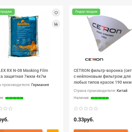
 продаж
Лидер продаж
EX RX N-08 Masking Film
CETRON фильтр-воронка (сит
а защитная 7мкм 4х7м
с нейлоновым фильтром для
любых типов красок 190 мкм
а производителя:
Германия
Страна производителя:
Китай
руб.
0.33руб.