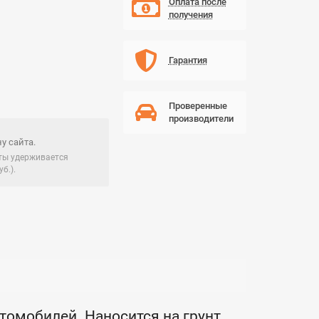
Оплата после
получения
Гарантия
Проверенные
производители
у сайта.
чты удерживается
б.).
томобилей. Наносится на грунт