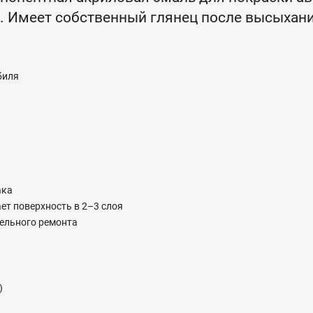
. Имеет собственный глянец после высыхани
биля
а
ака
т поверхность в 2–3 слоя
ельного ремонта
)