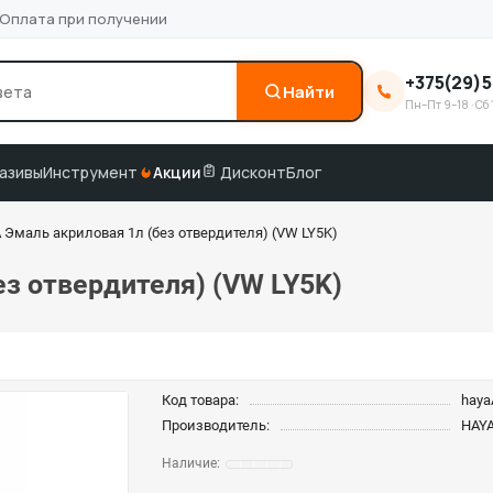
Оплата при получении
+375(29)5
Найти
Пн–Пт 9–18 · Сб 
0
3M
краска по коду
подбор по VIN
азивы
Инструмент
Акции
Дисконт
Блог
 Эмаль акриловая 1л (без отвердителя) (VW LY5K)
ез отвердителя) (VW LY5K)
Код товара:
hay
Производитель:
HAY