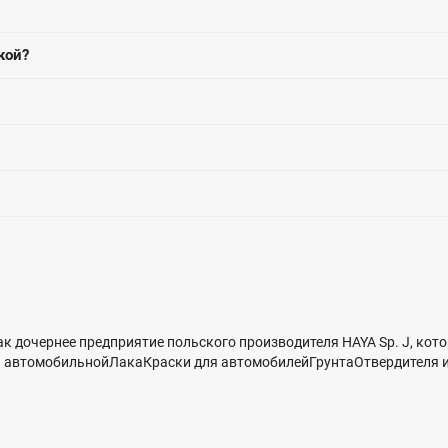
кой?
ак дочернее предприятие польского производителя HAYA Sp. J, ко
и автомобильнойЛакаКраски для автомобилейГрунтаОтвердителя и