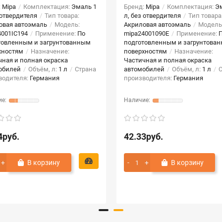
:
Mipa
Комплектация:
Эмаль 1
Бренд:
Mipa
Комплектация:
Э
 отвердителя
Тип товара:
л, без отвердителя
Тип товара
овая автоэмаль
Модель:
Акриловая автоэмаль
Модель
4001IC194
Применение:
По
mipa24001090E
Применение:
товленным и загрунтованным
подготовленным и загрунтова
хностям
Назначение:
поверхностям
Назначение:
чная и полная окраска
Частичная и полная окраска
обилей
Объём, л:
1 л
Страна
автомобилей
Объём, л:
1 л
С
водителя:
Германия
производителя:
Германия
4руб.
42.33руб.
В корзину
В корзину