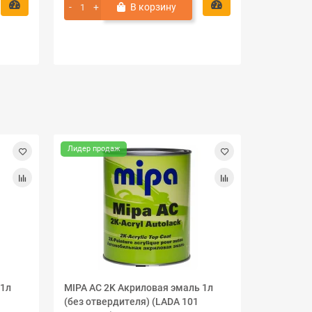
В корзину
Лидер продаж
 1л
MIPA AC 2K Акриловая эмаль 1л
MIPA AC 
(без отвердителя) (LADA 101
(без отве