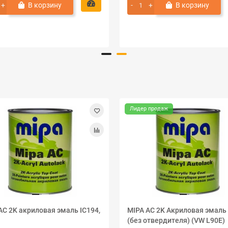
В корзину
В корзину
Лидер продаж
AC 2K акриловая эмаль IC194,
MIPA AC 2K Акриловая эмаль
(без отвердителя) (VW L90E)