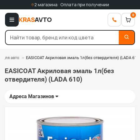
2 магазина · Оплата при получении
0
KRAS
AVTO
а для авто
EASICOAT Акриловая эмаль 1л(без отвердителя) (LADA 610
EASICOAT Акриловая эмаль 1л(без
отвердителя) (LADA 610)
Адреса Магазинов