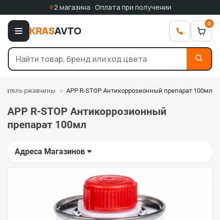
2 магазина · Оплата при получении
0
KRAS
AVTO
ователь ржавчины
APP R-STOP Антикоррозионный препарат 100мл
APP R-STOP Антикоррозионный
препарат 100мл
Адреса Магазинов