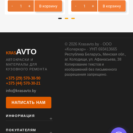
В корзину
В корзину
© 2026 Krasavto.by · ООО
«Колеркар» · УНП 693413665
AVTO
KRAS
Республика Беларусь, Минская обл.,
аг. Колодищи, ул. Афанасьева, 38
АВТОКРАСКИ И
Копирование текстов и
МАТЕРИАЛЫ ДЛЯ
КУЗОВНОГО РЕМОНТА
изображений без письменного
разрешения запрещено.
+375 (29) 570-30-90
+375 (44) 570-30-21
info@krasavto.by
НАПИСАТЬ НАМ
ИНФОРМАЦИЯ
ПОКУПАТЕЛЯМ