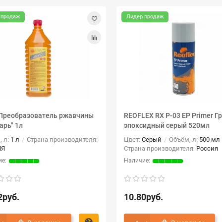
 продаж
Лидер продаж
Преобразователь ржавчины
REOFLEX RX P-03 EP Primer Г
арь" 1л
эпоксидный серый 520мл
, л:
1 л
Страна производителя:
Цвет:
Серый
Объём, л:
500 мл
ИЯ
Страна производителя:
Россия
2руб.
10.80руб.