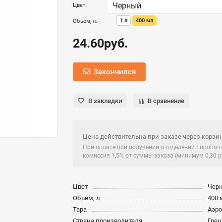
Цвет:
1 л
400 мл
Объём, л:
24.60руб.
Закончился
В закладки
В сравнение
Цена действительна при заказе через корзин
При оплате при получении в отделении Европо
комиссия 1,5% от суммы заказа (минимум 0,30 ру
Цвет
Чер
Объём, л
400 
Тара
Аэр
Страна производителя
Грец