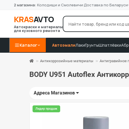
2 магазина:
Колодищи и Смолевичи
Доставка по Беларуси
KRAS
AVTO
Автокраски и материалы
для кузовного ремонта
лак Novol
грунт 4+1
P8
Например:
Каталог
Автоэмали
Лаки
Грунты
Шпатлёвки
Абр
Антикоррозийные материалы
Антигравийное 
BODY U951 Autoflex Антикор
Адреса Магазинов
Лидер продаж