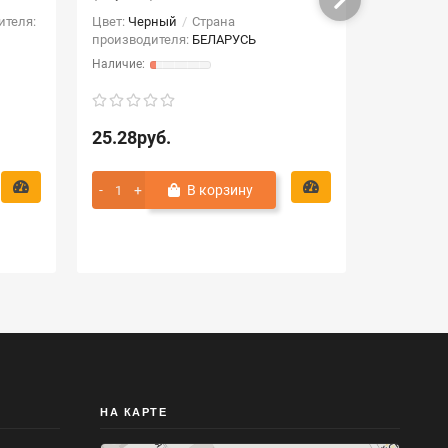
Страна пр
ителя:
Цвет:
Черный
Страна
производителя:
БЕЛАРУСЬ
25.28руб.
11.99ру
В корзину
НА КАРТЕ