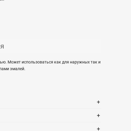
ия
ью. Может использоваться как для наружных так и
пами эмалей.
+
+
+