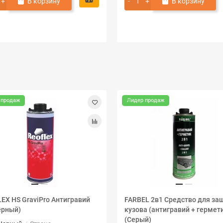
В корзину
В корзину
 продаж
Лидер продаж
EX HS GraviPro Антигравий
FARBEL 2в1 Средство для за
ёрный)
кузова (антигравий + гермети
(Серый)