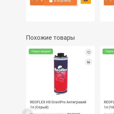
В корзину
Похожие товары
Лидер продаж
Лидер
REOFLEX HS GraviPro Антигравий
REOFL
1л (Серый)
1л (Ч