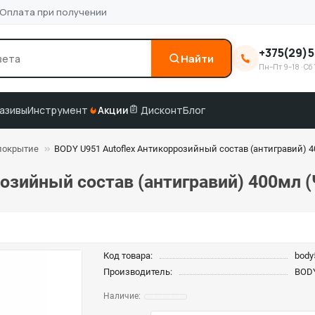
Оплата при получении
+375(29)5
Найти
Пн–Пт 9–18 · Сб 
0
3M
краска по коду
подбор по VIN
азивы
Инструмент
Акции
Дисконт
Блог
покрытие
BODY U951 Autoflex Антикоррозийный состав (антигравий) 
розийный состав (антигравий) 400мл 
Код товара:
body
Производитель:
BOD