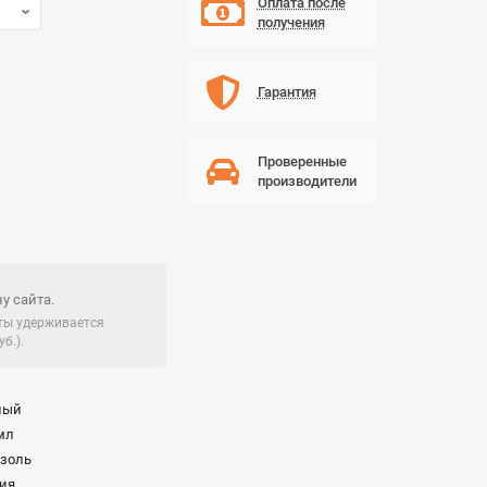
Оплата после
получения
Гарантия
Проверенные
производители
у сайта.
чты удерживается
б.).
ный
мл
озоль
ия