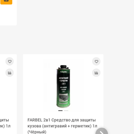
Лидер про
щиты
FARBEL 2в1 Средство для защиты
Плёнка з
к) 1л
кузова (антигравий + герметик) 1л
прозрачна
(Чёрный)