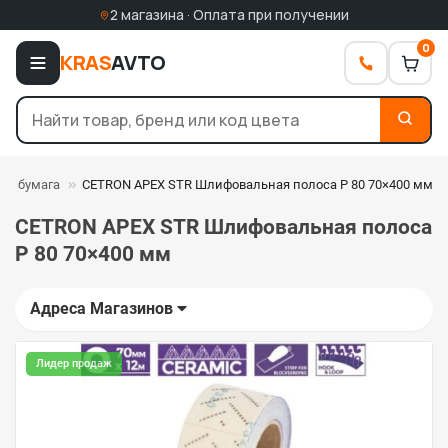
2 магазина · Оплата при получении
0
KRAS
AVTO
ая бумага
CETRON APEX STR Шлифовальная полоса P 80 70×400 мм
CETRON APEX STR Шлифовальная полоса
P 80 70×400 мм
Адреса Магазинов
Лидер продаж