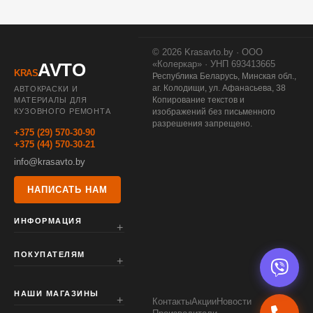
© 2026 Krasavto.by · ООО
«Колеркар» · УНП 693413665
AVTO
KRAS
Республика Беларусь, Минская обл.,
аг. Колодищи, ул. Афанасьева, 38
АВТОКРАСКИ И
Копирование текстов и
МАТЕРИАЛЫ ДЛЯ
КУЗОВНОГО РЕМОНТА
изображений без письменного
разрешения запрещено.
+375 (29) 570-30-90
+375 (44) 570-30-21
info@krasavto.by
НАПИСАТЬ НАМ
ИНФОРМАЦИЯ
ПОКУПАТЕЛЯМ
НАШИ МАГАЗИНЫ
Контакты
Акции
Новости