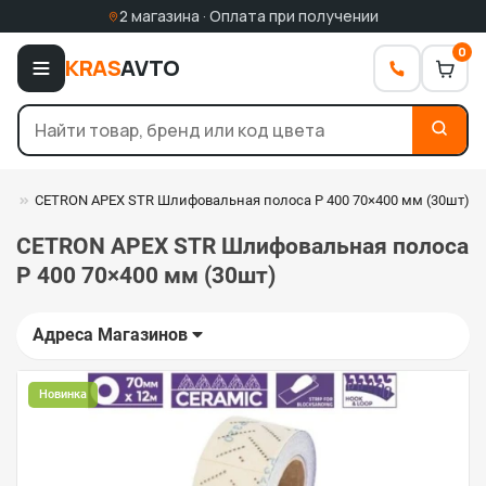
2 магазина · Оплата при получении
0
KRAS
AVTO
га
CETRON APEX STR Шлифовальная полоса P 400 70×400 мм (30шт)
CETRON APEX STR Шлифовальная полоса
P 400 70×400 мм (30шт)
Адреса Магазинов
Новинка