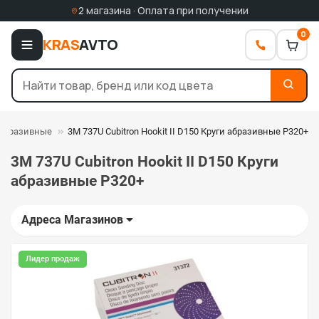
2 магазина · Оплата при получении
0
KRAS
AVTO
 абразивные
3M 737U Cubitron Hookit II D150 Круги абразивные P320+
3M 737U Cubitron Hookit II D150 Круги
абразивные P320+
Адреса Магазинов
Лидер продаж