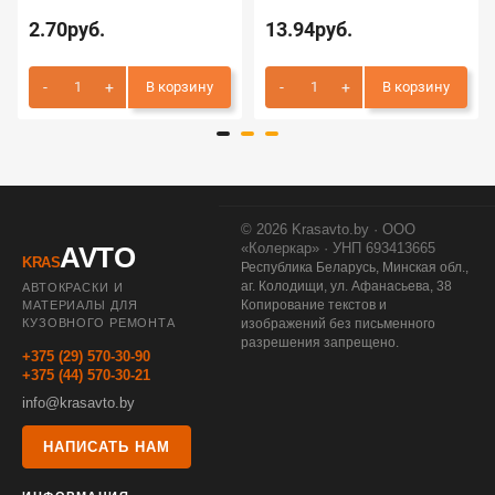
2.70руб.
13.94руб.
В корзину
В корзину
© 2026 Krasavto.by · ООО
«Колеркар» · УНП 693413665
AVTO
KRAS
Республика Беларусь, Минская обл.,
аг. Колодищи, ул. Афанасьева, 38
АВТОКРАСКИ И
Копирование текстов и
МАТЕРИАЛЫ ДЛЯ
КУЗОВНОГО РЕМОНТА
изображений без письменного
разрешения запрещено.
+375 (29) 570-30-90
+375 (44) 570-30-21
info@krasavto.by
НАПИСАТЬ НАМ