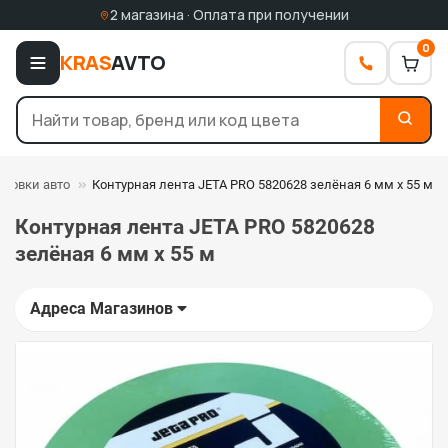
2 магазина · Оплата при получении
0
KRAS
AVTO
ировки авто
Контурная лента JETA PRO 5820628 зелёная 6 мм х 55 м
Контурная лента JETA PRO 5820628
зелёная 6 мм х 55 м
Адреса Магазинов