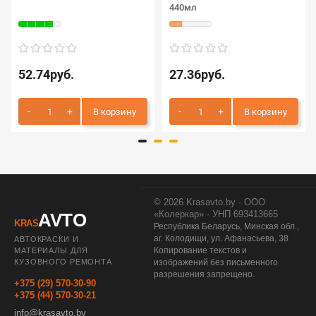
440мл
52.74руб.
27.36руб.
В корзину
В корзину
© 2026 Krasavto.by · ООО
«Колеркар» · УНП 693413665
AVTO
KRAS
Республика Беларусь, Минская обл.,
аг. Колодищи, ул. Афанасьева, 38
АВТОКРАСКИ И
Копирование текстов и
МАТЕРИАЛЫ ДЛЯ
КУЗОВНОГО РЕМОНТА
изображений без письменного
разрешения запрещено.
+375 (29) 570-30-90
+375 (44) 570-30-21
info@krasavto.by